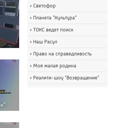
Светофор
Планета "Культура"
ТОКС ведет поиск
Наш Расул
Право на справедливость
Моя малая родина
Реалити-шоу "Возвращение"
Неформальный разговор
На площадке Народного
к"
Собрания
Радио+ТВ