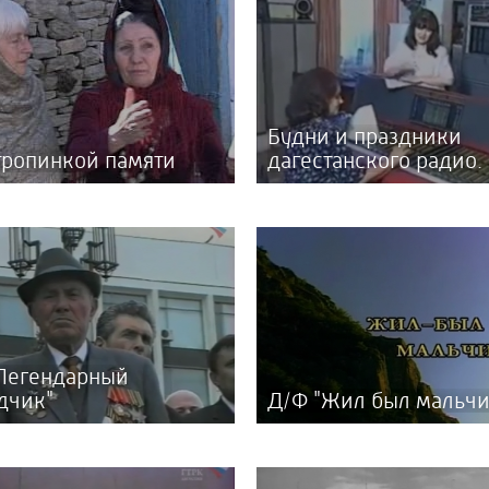
Будни и праздники
тропинкой памяти
дагестанского радио.
Легендарный
дчик"
Д/Ф "Жил был мальчи