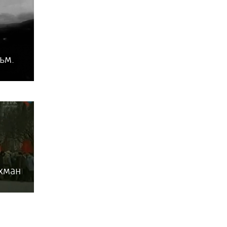
Золотой фонд "ГТРК
Дагестан" (Архив)
Голос Евразии
О музыке и не только
ьм.
Цветы на скалах
Сильные духом
Документальный проект
"Телепортация"
Салам Алейкум Дагестан
хман
Дагестан без коррупции
Юг - это Я