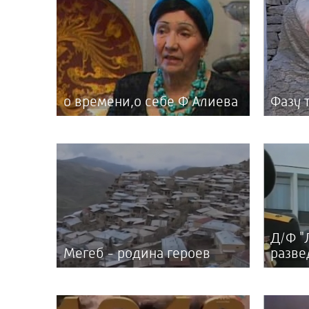
о времени,о себе Ф Алиева
Фазу 
Д/Ф "
Мегеб - родина героев
разве