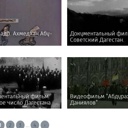
кадр. Ахмедхан Абу-
Документальный фил
.
Советский Дагестан.
ентальный фильм.
Видеофильм "Абдура
ое число Дагестана.
Даниялов"
1
2
3
4
›
...