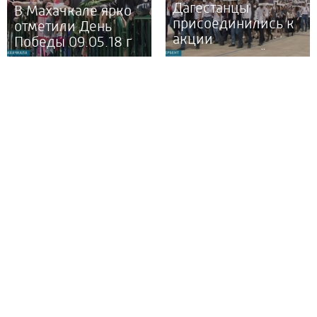
Дагестанцы
В Махачкале ярко
присоединились к
отметили День
акции
Победы 09.05.18 г
«Бессмертный
полк» 09.05.18 г