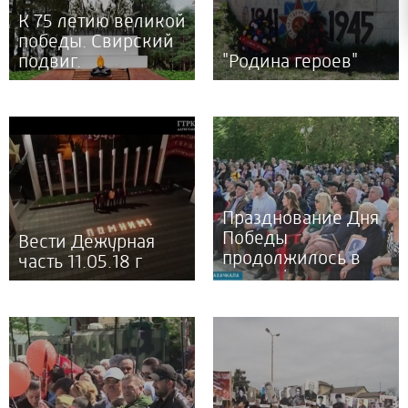
К 75 летию великой
победы. Свирский
подвиг.
"Родина героев"
Празднование Дня
Победы
Вести Дежурная
продолжилось в
часть 11.05.18 г
Даггосфилармонии
10.05.18 г