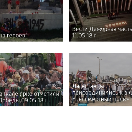
Вести Дежурная част
на героев"
11.05.18 г
Дагестанцы
присоединились к ак
ачкале ярко отметили
«Бессмертный полк»
Победы 09.05.18 г
09.05.18 г