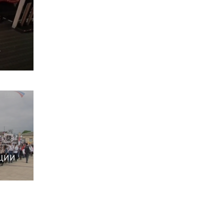
Солдаты победы
Наболевший вопрос
ь
Литературный ковчег
Энергия
Вести :: Дежурная часть
СИДИМ ДОМА
Поправки к Конституции
России
ции
75-лет Великой Победы
Нацпроекты в РД
Мы помним! Мы гордимся!