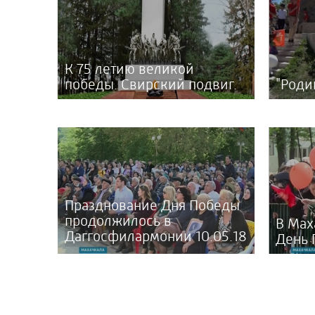
К 75 летию великой
победы. Свирский подвиг.
"Роди
Празднование Дня Победы
продолжилось в
В Мах
Даггосфилармонии 10.05.18
День 
г