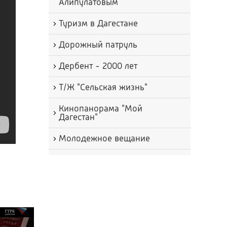
Алипулатовым
Туризм в Дагестане
Дорожный патруль
Дербент - 2000 лет
Т/Ж "Сельская жизнь"
Кинопанорама "Мой
Дагестан"
Молодежное вещание
Достояние республики
Детское вещание
Социальная рубрика
Здоровье и жизнь