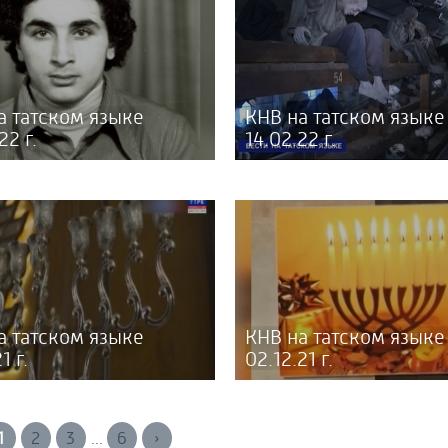
а татском языке
КНВ на татском языке
22 г.
14.02.22 г.
а татском языке
КНВ на татском языке
1 г.
02.12.21 г.
1
2
3
6
›
...