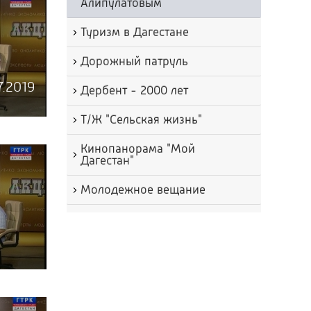
Алипулатовым
Туризм в Дагестане
Дорожный патруль
7.2019
Дербент - 2000 лет
Т/Ж "Сельская жизнь"
Кинопанорама "Мой
Дагестан"
Молодежное вещание
Достояние республики
Детское вещание
Социальная рубрика
Здоровье и жизнь