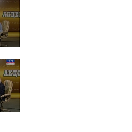
Солдаты победы
Наболевший вопрос
Литературный ковчег
Энергия
Вести :: Дежурная часть
СИДИМ ДОМА
Поправки к Конституции
России
75-лет Великой Победы
Нацпроекты в РД
Мы помним! Мы гордимся!