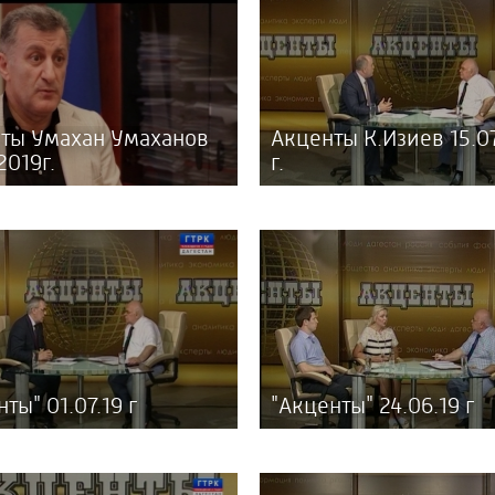
ты Умахан Умаханов
Акценты К.Изиев 15.0
2019г.
г.
ты" 01.07.19 г
"Акценты" 24.06.19 г