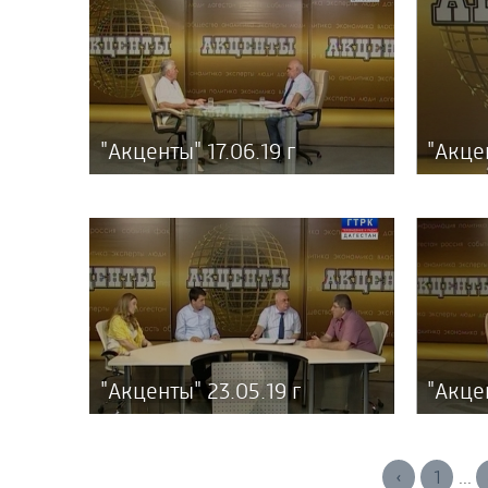
"Акценты" 17.06.19 г
"Акцен
"Акценты" 23.05.19 г
"Акце
‹
1
...