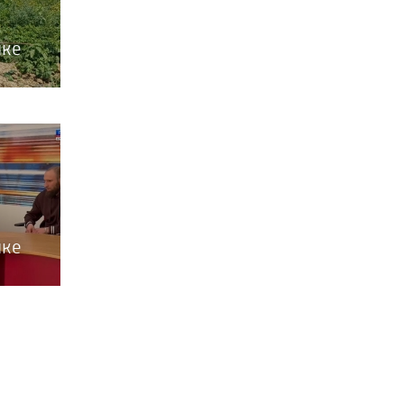
ыке
ыке