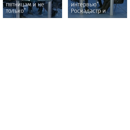
пятницам и не
интервью"
только"
Роскадастр и
Литературный клуб
Росреестр.
"Верба" 23.07.26 г.
А.Пирмагомедов,
А.Дагуев 23.07.26 г.