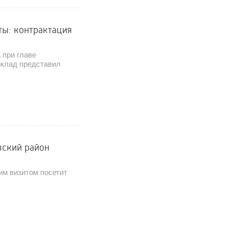
ты: контрактация
 при главе
оклад представил
вский район
м визитом посетит