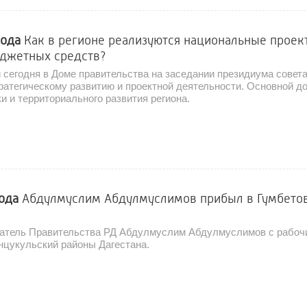
года
Как в регионе реализуются национальные проек
юджетных средств?
 сегодня в Доме правительства на заседании президиума совета
ратегическому развитию и проектной деятельности. Основной д
и и территориального развития региона.
года
Абдулмуслим Абдулмуслимов прибыл в Гумбето
атель Правительства РД Абдулмуслим Абдулмуслимов с рабочи
нцукульский районы Дагестана.