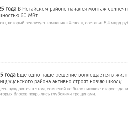
25 года
В Ногайском районе начался монтаж солнечн
щностью 60 МВт.
ект, который реализует компания «Хевел», составят 5,4 млрд ру
25 года
Ещё одно наше решение воплощается в жизнь
цукульского района активно строят новую школу.
здесь нуждаются в этом, сомнений не было никаких: старое здани
которых блоков покрылись глубокими трещинами.