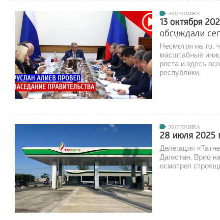
ЭКОНОМИКА
13 октября 20
обсуждали сег
Несмотря на то, 
масштабные иниц
роста и здесь ос
республики.
ЭКОНОМИКА
28 июля 2025
Делегация «Татне
Дагестан. Врио н
осмотрел строящ