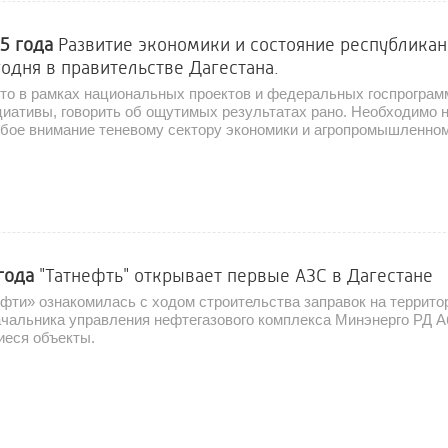
25 года
Развитие экономики и состояние республика
одня в правительстве Дагестана.
что в рамках национальных проектов и федеральных госпрограм
иативы, говорить об ощутимых результатах рано. Необходимо 
обое внимание теневому сектору экономики и агропромышленно
 года
"Татнефть" открывает первые АЗС в Дагестане
фти» ознакомилась с ходом строительства заправок на террито
ачальника управления нефтегазового комплекса Минэнерго РД А
иеся объекты.