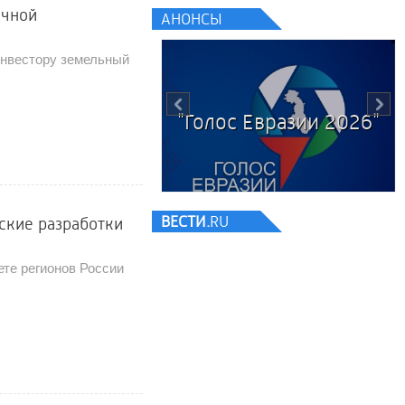
ечной
АНОНСЫ
инвестору земельный
"Голос Евразии 2026"
ВЕСТИ.
RU
ские разработки
ете регионов России