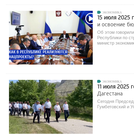
ЭКОНОМИКА
15 июля 2025 
и освоение б
Об этом говорили
Республики по ст
министр экономик
ЭКОНОМИКА
11 июля 2025 
Дагестана
Сегодня Председ
Гумбетовский и У