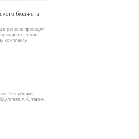
нского бюджета
м в регионе проходят
наращивать темпы
му комплексу
рии Республики
бдуллаев А.А. также