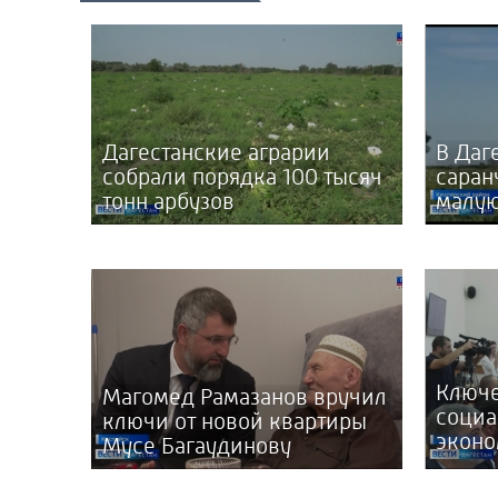
Дагестанские аграрии
В Даг
собрали порядка 100 тысяч
саран
тонн арбузов
малу
Ключ
Магомед Рамазанов вручил
социа
ключи от новой квартиры
эконо
Мусе Багаудинову
Дагес
сегод