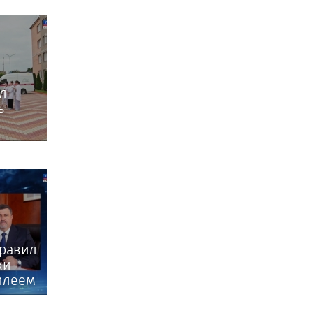
л
ь
ам
равил
ки
илеем