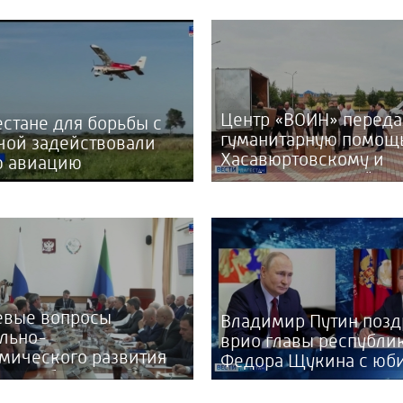
Центр «ВОИН» переда
естане для борьбы с
гуманитарную помощ
чой задействовали
Хасавюртовскому и
ю авиацию
Дербентскому район
евые вопросы
Владимир Путин позд
льно-
врио главы республи
мического развития
Федора Щукина с юб
тана обсудили
ня на заседании