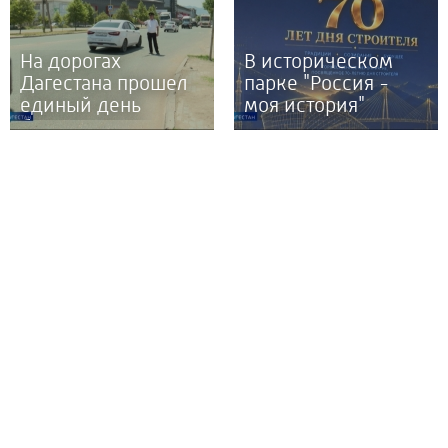
На дорогах
В историческом
Дагестана прошел
парке "Россия -
единый день
моя история"
безопасности
прошло
дорожного
мероприятие,
движения
посвященное 70-
"Пристегни
тилетию Дня
ребенка"
строителя