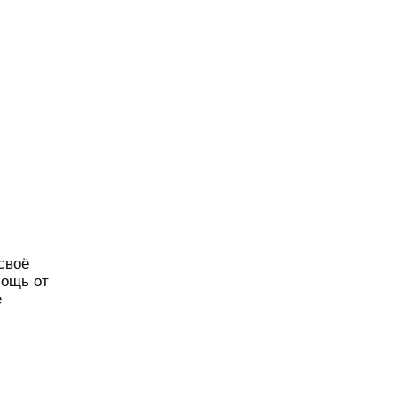
своё
мощь от
е