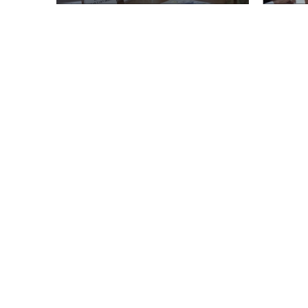
безна
регио