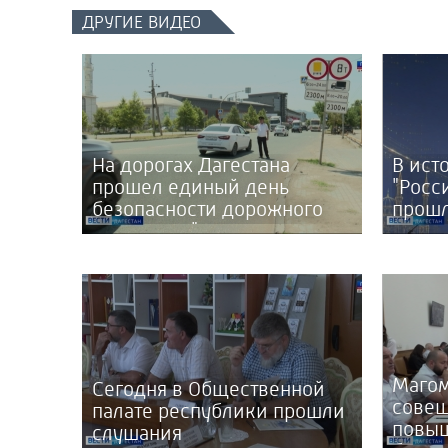
ДРУГИЕ ВИДЕО
На дорогах Дагестана
В ист
прошел единый день
"Росс
безопасности дорожного
прошл
движения "Пристегни
посвя
ребенка"
Дня с
Магом
Сегодня в Общественной
совещ
палате республики прошли
повы
слушания