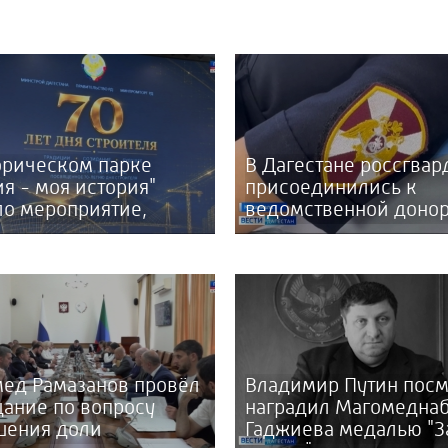
орическом парке
В Дагестане россгва
ия - моя история"
присоединились к
о мероприятие,
ведомственной доно
щенное 70-тилетию
акции «От сердца к
троителя
сердцу»
ед Рамазанов провёл
Владимир Путин посм
ание по вопросу
наградил Магомедна
шения доли
Гаджиева медалью "З