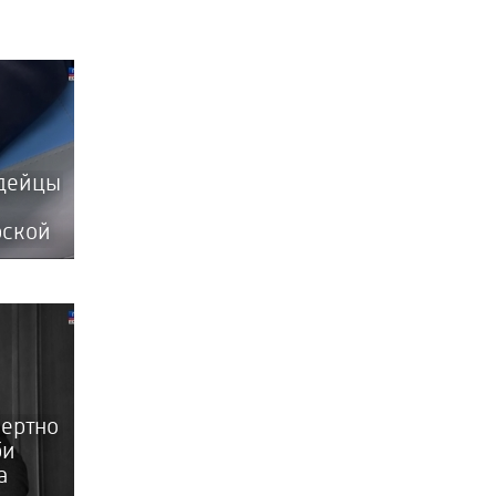
рдейцы
рской
ертно
би
а