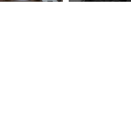
личных расчетов в
Отвагу"
не