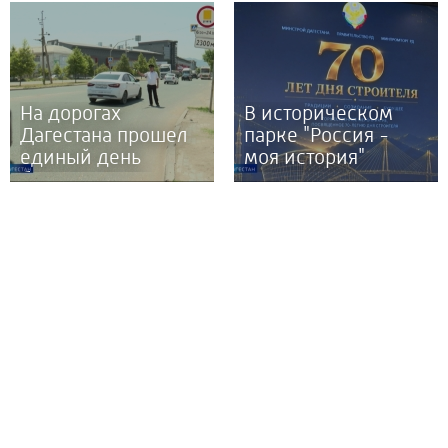
«Команда
Алиева
Дагестана»
На дорогах
В историческом
Дагестана прошел
парке "Россия -
единый день
моя история"
безопасности
прошло
дорожного
мероприятие,
движения
посвященное 70-
"Пристегни
тилетию Дня
ребенка"
строителя