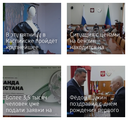
В эту пятницу в
Ситуация с ценами
Каспийске пройдёт
на бензин
крупнейшее
находится на
фешен событие -
контроле у Главы и
Дагестанская
Правительства
неделя моды
республики
Более 3,5 тысяч
Фёдор Щукин
человек уже
поздравил с днём
подали заявки на
рождения первого
участие в кадровой
президента
программе
Дагестана Муху