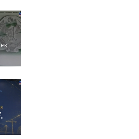
век
е
"
етию