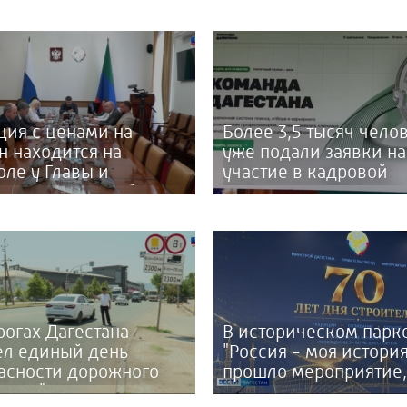
ция с ценами на
Более 3,5 тысяч чело
н находится на
уже подали заявки на
оле у Главы и
участие в кадровой
тельства республики
программе «Команда
Дагестана»
рогах Дагестана
В историческом парк
л единый день
"Россия - моя история
асности дорожного
прошло мероприятие,
ния "Пристегни
посвященное 70-тил