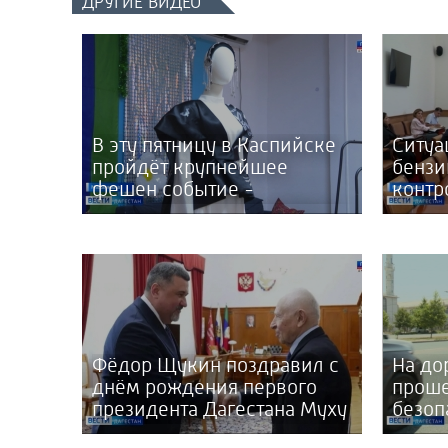
ДРУГИЕ ВИДЕО
В эту пятницу в Каспийске
Ситуа
пройдёт крупнейшее
бензи
фешен событие -
контр
Дагестанская неделя моды
Прави
Фёдор Щукин поздравил с
На до
днём рождения первого
проше
президента Дагестана Муху
безоп
Алиева
движе