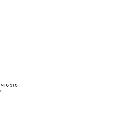
 что это
е