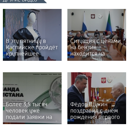
В эту пятницу в
Ситуация с ценами
Каспийске пройдёт
на бензин
крупнейшее
находится на
фешен событие -
контроле у Главы и
Дагестанская
Правительства
неделя моды
республики
Более 3,5 тысяч
Фёдор Щукин
человек уже
поздравил с днём
подали заявки на
рождения первого
участие в кадровой
президента