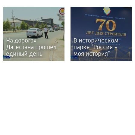
программе
Дагестана Муху
«Команда
Алиева
Дагестана»
На дорогах
В историческом
Дагестана прошел
парке "Россия -
единый день
моя история"
безопасности
прошло
дорожного
мероприятие,
движения
посвященное 70-
"Пристегни
тилетию Дня
ребенка"
строителя