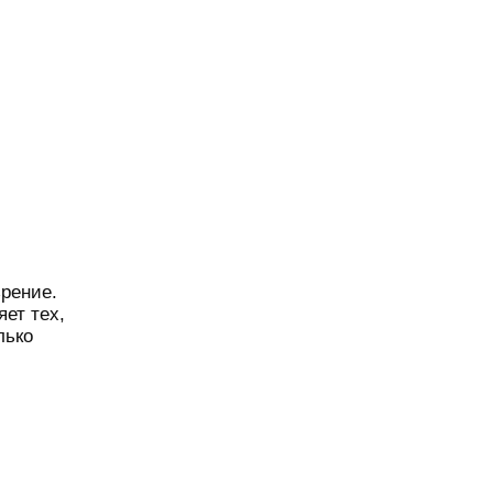
зрение.
яет тех,
лько