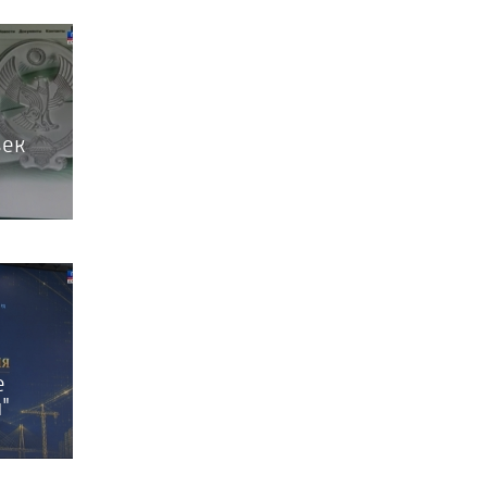
век
е
"
етию