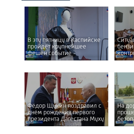
В эту пятницу в Каспийске
Ситуа
пройдёт крупнейшее
бензи
фешен событие -
контр
Дагестанская неделя моды
Прави
Фёдор Щукин поздравил с
На до
днём рождения первого
проше
президента Дагестана Муху
безоп
Алиева
движе
ребен