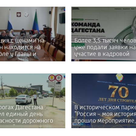
ция с ценами на
Более 3,5 тысяч чело
н находится на
уже подали заявки на
оле у Главы и
участие в кадровой
тельства республики
программе «Команда
Дагестана»
рогах Дагестана
В историческом парк
л единый день
"Россия - моя история
асности дорожного
прошло мероприятие,
ния "Пристегни
посвященное 70-тил
ка"
Дня строителя