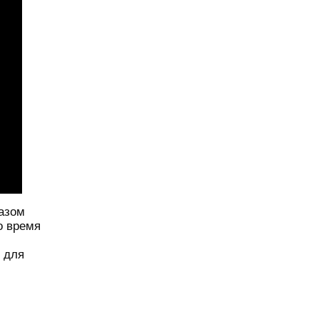
казом
о время
 для