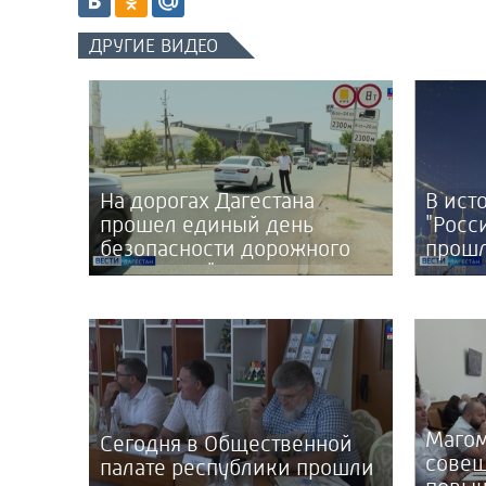
ДРУГИЕ ВИДЕО
На дорогах Дагестана
В ист
прошел единый день
"Росс
безопасности дорожного
прошл
движения "Пристегни
посвя
ребенка"
Дня с
Магом
Сегодня в Общественной
совещ
палате республики прошли