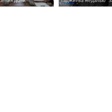
шения доли
Гаджиева медалью "З
личных расчетов в
Отвагу"
не