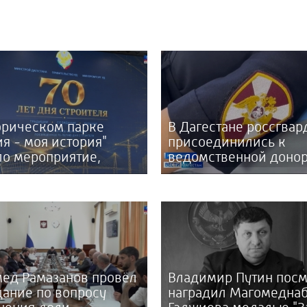
орическом парке
В Дагестане россгва
ия - моя история"
присоединились к
о мероприятие,
ведомственной доно
щенное 70-тилетию
акции «От сердца к
троителя
сердцу»
ед Рамазанов провёл
Владимир Путин посм
ание по вопросу
наградил Магомедна