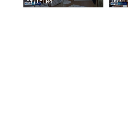
повы
слушания
безна
регио