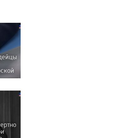
рдейцы
рской
ертно
би