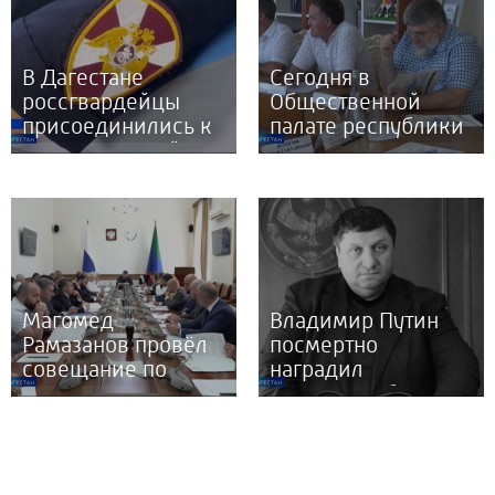
ребенка"
строителя
В Дагестане
Сегодня в
россгвардейцы
Общественной
присоединились к
палате республики
ведомственной
прошли слушания
донорской акции
«От сердца к
сердцу»
Магомед
Владимир Путин
Рамазанов провёл
посмертно
совещание по
наградил
вопросу
Магомеднаби
повышения доли
Гаджиева медалью
безналичных
"За Отвагу"
расчетов в регионе