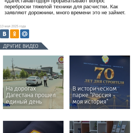
«Дагестанавтодор» прорабатывают вопрос
переброски тяжелой техники для расчистки. Как
заявляют дорожники, много времени это не займет.
13 мая 2025 года
ДРУГИЕ ВИДЕО
На дорогах
В историческом
Дагестана прошел
парке "Россия -
единый день
моя история"
безопасности
прошло
дорожного
мероприятие,
движения
посвященное 70-
"Пристегни
тилетию Дня