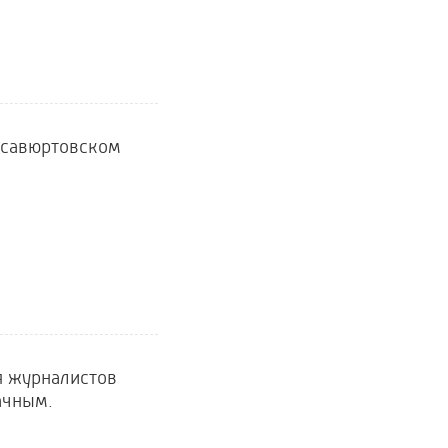
асавюртовском
я журналистов
ачным.