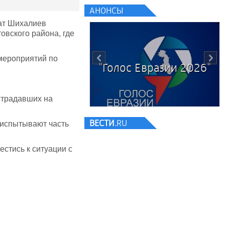
АНОНСЫ
ат Шихалиев
овского района, где
мероприятий по
ВЫБОРЫ 2026
страдавших на
ВЕСТИ.
RU
 испытывают часть
стись к ситуации с