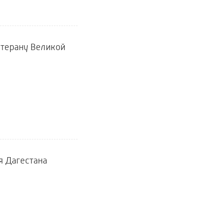
етерану Великой
я Дагестана