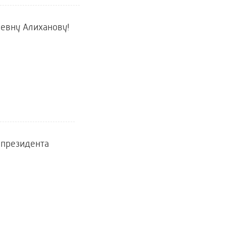
евну Алиханову!
 президента