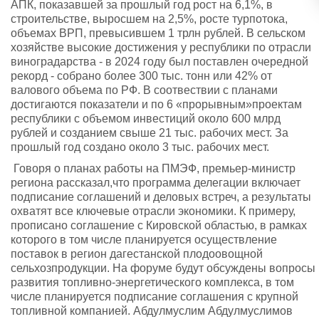
АПК, показавшей за прошлый год рост на 6,1%, в
строительстве, выросшем на 2,5%, росте турпотока,
объемах ВРП, превысившем 1 трлн рублей. В сельском
хозяйстве высокие достижения у республики по отрасли
виноградарства - в 2024 году был поставлен очередной
рекорд - собрано более 300 тыс. тонн или 42% от
валового объема по РФ. В соотвествии с планами
достигаются показатели и по 6 «прорывным»проектам
республики с объемом инвестиций около 600 млрд
рублей и созданием свыше 21 тыс. рабочих мест. За
прошлый год создано около 3 тыс. рабочих мест.
Говоря о планах работы на ПМЭФ, премьер-министр
региона рассказал,что программа делегации включает
подписание соглашений и деловых встреч, а результаты
охватят все ключевые отрасли экономики. К примеру,
прописано соглашение с Кировской областью, в рамках
которого в том числе планируется осуществление
поставок в регион дагестанской плодоовощной
сельхозпродукции. На форуме будут обсуждены вопросы
развития топливно-энергетического комплекса, в том
числе планируется подписание соглашения с крупной
топливной компанией. Абдулмуслим Абдулмуслимов